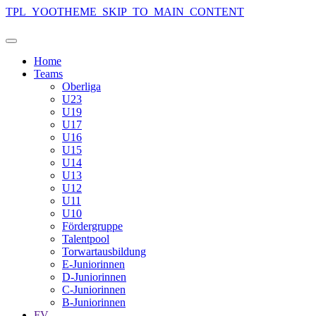
TPL_YOOTHEME_SKIP_TO_MAIN_CONTENT
Home
Teams
Oberliga
U23
U19
U17
U16
U15
U14
U13
U12
U11
U10
Fördergruppe
Talentpool
Torwartausbildung
E-Juniorinnen
D-Juniorinnen
C-Juniorinnen
B-Juniorinnen
FV