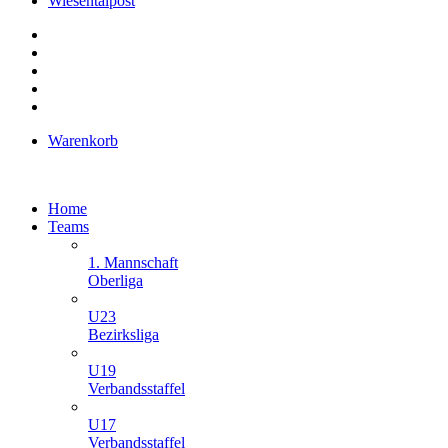
Wiesentalpost
Warenkorb
Home
Teams
1. Mannschaft
Oberliga
U23
Bezirksliga
U19
Verbandsstaffel
U17
Verbandsstaffel