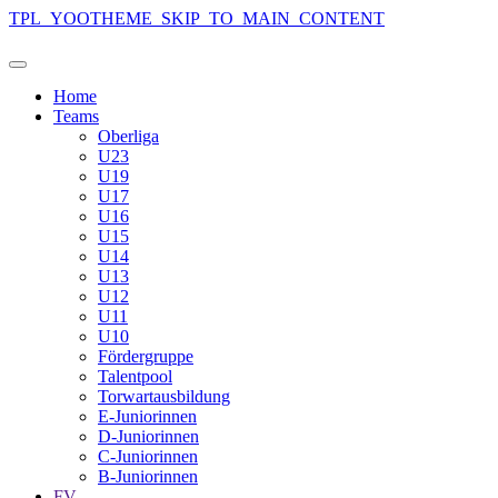
TPL_YOOTHEME_SKIP_TO_MAIN_CONTENT
Home
Teams
Oberliga
U23
U19
U17
U16
U15
U14
U13
U12
U11
U10
Fördergruppe
Talentpool
Torwartausbildung
E-Juniorinnen
D-Juniorinnen
C-Juniorinnen
B-Juniorinnen
FV