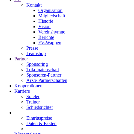
Kontakt
Organisation
Mitgliedschaft
Historie
Vision
Vereinshymne
Berichte
FV-Wappen
Presse
Teamshop
Partner
Sponsoring
Trikotpatenschaft
Sponsoren-Partner
Ärzte-Partnerschaften
Kooperationen
Karriere
Spieler
Trainer
Schiedsrichter
Eintrittspreise
Daten & Fakten