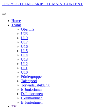
TPL_YOOTHEME_SKIP_TO_MAIN_CONTENT
Home
Teams
Oberliga
U23
U19
U17
U16
U15
U14
U13
U12
U11
U10
Fördergruppe
Talentpool
Torwartausbildung
E-Juniorinnen
D-Juniorinnen
C-Juniorinnen
B-Juniorinnen
FV