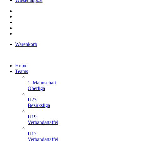
Wiesentalpost
Warenkorb
Home
Teams
1. Mannschaft
Oberliga
U23
Bezirksliga
U19
Verbandsstaffel
U17
Verbandsstaffel