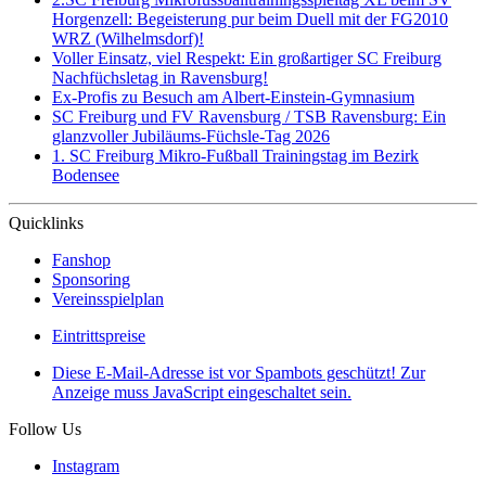
Horgenzell: Begeisterung pur beim Duell mit der FG2010
WRZ (Wilhelmsdorf)!
Voller Einsatz, viel Respekt: Ein großartiger SC Freiburg
Nachfüchsletag in Ravensburg!
Ex-Profis zu Besuch am Albert-Einstein-Gymnasium
SC Freiburg und FV Ravensburg / TSB Ravensburg: Ein
glanzvoller Jubiläums-Füchsle-Tag 2026
1. SC Freiburg Mikro-Fußball Trainingstag im Bezirk
Bodensee
Quicklinks
Fanshop
Sponsoring
Vereinsspielplan
Eintrittspreise
Diese E-Mail-Adresse ist vor Spambots geschützt! Zur
Anzeige muss JavaScript eingeschaltet sein.
Follow Us
Instagram