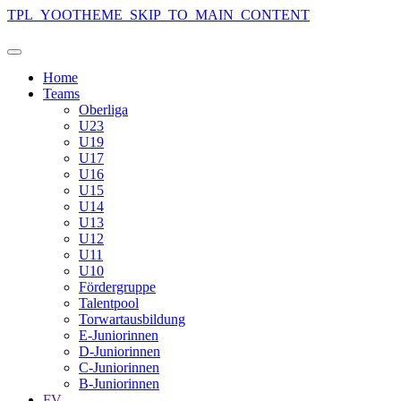
TPL_YOOTHEME_SKIP_TO_MAIN_CONTENT
Home
Teams
Oberliga
U23
U19
U17
U16
U15
U14
U13
U12
U11
U10
Fördergruppe
Talentpool
Torwartausbildung
E-Juniorinnen
D-Juniorinnen
C-Juniorinnen
B-Juniorinnen
FV