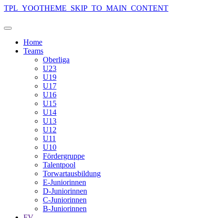
TPL_YOOTHEME_SKIP_TO_MAIN_CONTENT
Home
Teams
Oberliga
U23
U19
U17
U16
U15
U14
U13
U12
U11
U10
Fördergruppe
Talentpool
Torwartausbildung
E-Juniorinnen
D-Juniorinnen
C-Juniorinnen
B-Juniorinnen
FV