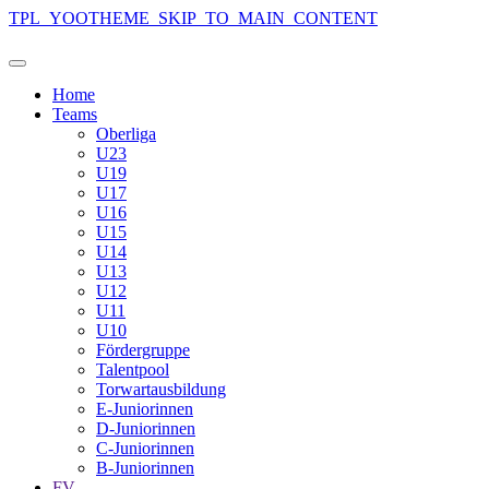
TPL_YOOTHEME_SKIP_TO_MAIN_CONTENT
Home
Teams
Oberliga
U23
U19
U17
U16
U15
U14
U13
U12
U11
U10
Fördergruppe
Talentpool
Torwartausbildung
E-Juniorinnen
D-Juniorinnen
C-Juniorinnen
B-Juniorinnen
FV