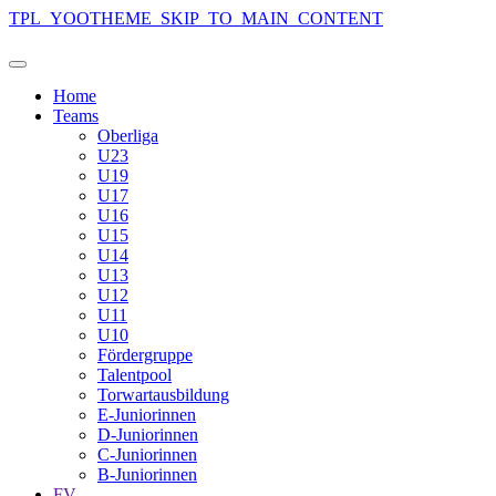
TPL_YOOTHEME_SKIP_TO_MAIN_CONTENT
Home
Teams
Oberliga
U23
U19
U17
U16
U15
U14
U13
U12
U11
U10
Fördergruppe
Talentpool
Torwartausbildung
E-Juniorinnen
D-Juniorinnen
C-Juniorinnen
B-Juniorinnen
FV